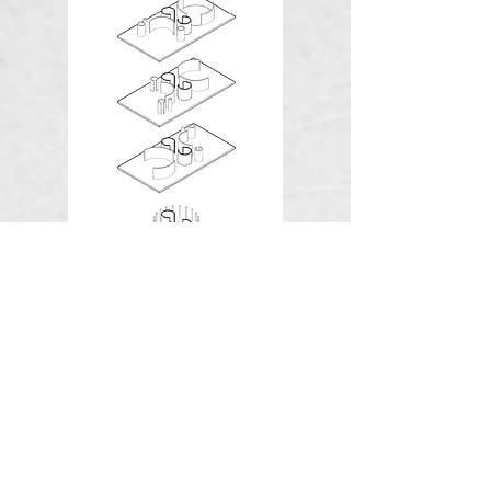
Casa Burbuja es un proyecto que se inspira en la aldea,
en el esparcimiento orgánico de las civilizaciones
antiguas y se escala a un nivel individual. El hogar.
El programa arquitectónico de las viviendas se atomiza
en cápsulas de concreto y vidrio. Los espacios se
deslindan de la retícula ortogonal y se distribuyen
libremente en una losa-jardín. Senderos de grava y
vegetación tejen y separan los espacios. Casa Burbuja
redefine la privacidad al distorsionar la distancia.
Espacios que casi se tocan pero que por su orientación
se alejan.