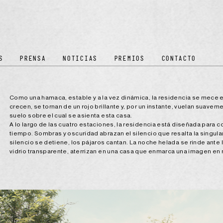
S
PRENSA
NOTICIAS
PREMIOS
CONTACTO
Como una hamaca, estable y a la vez dinámica, la residencia se mece 
crecen, se tornan de un rojo brillante y, por un instante, vuelan suaveme
suelo sobre el cual se asienta esta casa.
A lo largo de las cuatro estaciones, la residencia está diseñada para c
tiempo. Sombras y oscuridad abrazan el silencio que resalta la singular
silencio se detiene, los pájaros cantan. La noche helada se rinde ante 
vidrio transparente, aterrizan en una casa que enmarca una imagen en