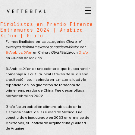
Finalistas en Premio Firenze
Entremuros 2024 | Arabica
Xi'an | Grafo
Fuimos finalistas  en las categorías 
Obra en el 
extranjero de firma mexicana con sede en México
 con 
% Arabica, Xi'an
en China y
 Obra Firenze
 con 
Grafo
en Ciudad de México.
% Arabica Xi'an es una cafetería  que busca rendir 
homenaje a la cultura local a través de su diseño 
arquitectónico. Inspirada en la materialidad y la 
repetición de los guerreros de terracota del 
primer emperador de China. Fue desarrollada 
por Vertebral en 2022.
Grafo fue un pabellón efímero, ubicado en la 
alameda central de la Ciudad de México. Fue 
construido e inaugurado en 2023 en el marco de 
Mextrópoli, el Festival de Arquitectura y Ciudad 
de Arquine.